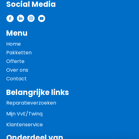
Social Media
Contactinformatie
Menu
Home
Pakketten
Offerte
Over ons
Contact
Belangrijke links
Reparatieverzoeken
Mijn VvE/Twinq
Klantenservice
Onderdeel van