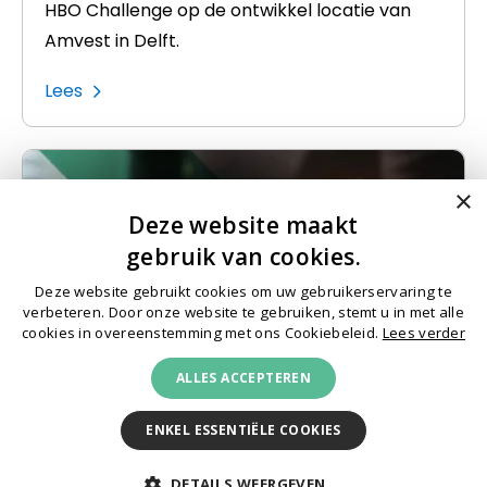
HBO Challenge op de ontwikkel locatie van
Amvest in Delft.
Lees
×
Deze website maakt
gebruik van cookies.
Deze website gebruikt cookies om uw gebruikerservaring te
verbeteren. Door onze website te gebruiken, stemt u in met alle
cookies in overeenstemming met ons Cookiebeleid.
Lees verder
ALLES ACCEPTEREN
ENKEL ESSENTIËLE COOKIES
Slimme inkoopstrategie energie
zorgt voor toegevoegde waarde!
DETAILS WEERGEVEN