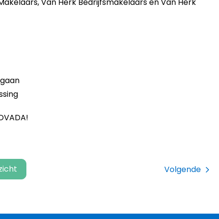
Makelaars, Van Herk Bedrijfsmakelaars en Van Herk
 gaan
ssing
PROVADA!
zicht
Volgende