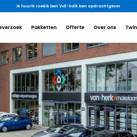
Ik huur
Ik zoek
Ik ben VvE-lid
Ik ben opdrachtgever
everzoek
Pakketten
Offerte
Over ons
Twi