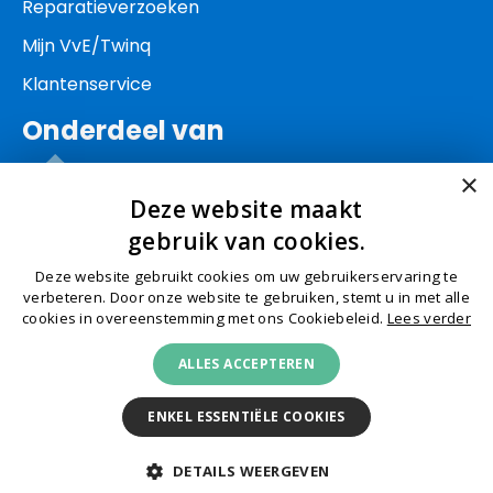
Reparatieverzoeken
Mijn VvE/Twinq
Klantenservice
Onderdeel van
×
Deze website maakt
gebruik van cookies.
Deze website gebruikt cookies om uw gebruikerservaring te
© Schep 2026
Algemene voorwaarden
Privacy
verbeteren. Door onze website te gebruiken, stemt u in met alle
cookies in overeenstemming met ons Cookiebeleid.
Lees verder
Cookies
Klachtenafhandeling
Toegankelijkheid
ALLES ACCEPTEREN
KVK 27151966
ENKEL ESSENTIËLE COOKIES
DETAILS WEERGEVEN
Logo DCG
#
Logo ISAE
Logo NEVAP
Logo VMN